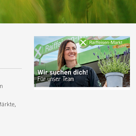
en
Märkte,