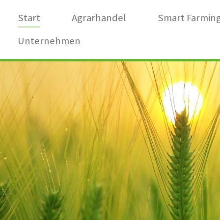
Zum Hauptinhalt springen
Start
Agrarhandel
Smart Farmin
Unternehmen