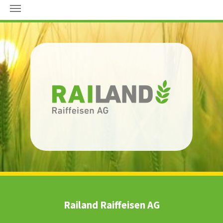
Zum Hauptinhalt springen
Railand Raiffeisen AG